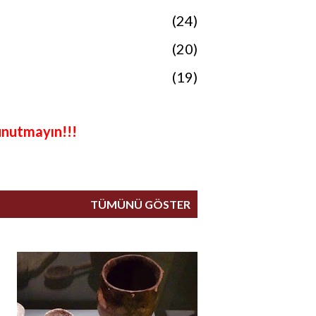
24
20
19
18
unutmayın!!!
19
15
TÜMÜNÜ GÖSTER
11
10
4
1