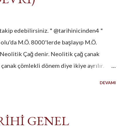
kip edebilirsiniz. " @tarihinicinden4 "
olu'da M.Ö. 8000'lerde başlayıp M.Ö.
eolitik Çağ denir. Neolitik çağ çanak
çanak çömlekli dönem diye ikiye ayrılır.
sya aynı zaman diliminde girer, Avrupa ve
DEVAMI
klaşık 4000 yıl sonra bu döneme girer.
 sonunda değişen yaşam ve iklim koşulları
 hayatından, yerleşik hayata geçirmiş, tarım
RİHİ GENEL
şmiştir. Asya'da olduğu gibi Anadolu'da da