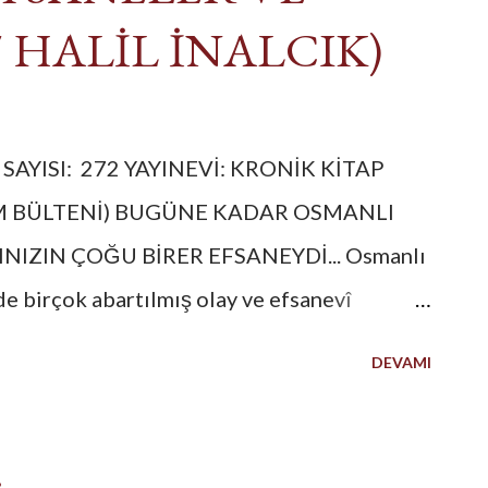
sı'nda (Katalonya) savaştı, savaştan sonra
 HALİL İNALCIK)
 SAYISI: 272 YAYINEVİ: KRONİK KİTAP
IM BÜLTENİ) BUGÜNE KADAR OSMANLI
IZIN ÇOĞU BİRER EFSANEYDİ... Osmanlı
de birçok abartılmış olay ve efsanevî
urumda okurlar şu soruyu sormakta çok
DEVAMI
, biz kendi tarihimizi nasıl öğreneceğiz?”
k için Osmanlı tarihçiliği konusunda tüm
lil İnalcık, özel olarak araştırdığı 18