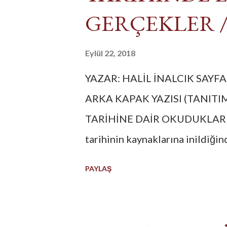
komutanı Aetius Catalaunum Ova
GERÇEKLER /
Atilla Galya'dan ayrıldı yö...
Eylül 22, 2018
YAZAR: HALİL İNALCIK SAYFA
ARKA KAPAK YAZISI (TANIT
TARİHİNE DAİR OKUDUKLARIN
tarihinin kaynaklarına inildiğin
şahsiyet görmek mümkün. Bu d
PAYLAŞ
haklı: “Kaynakları bile böyleyse
İşte bu soruya cevap verebilme
dünyanın parmakla gösterdiği Ha