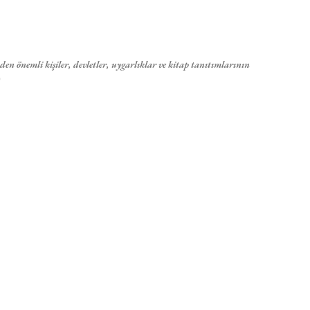
Ana içeriğe atla
en önemli kişiler, devletler, uygarlıklar ve kitap tanıtımlarının