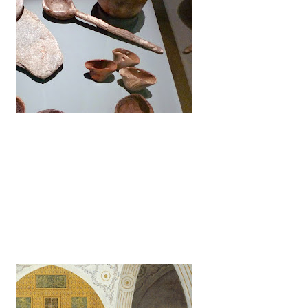
1
1
1
1
1
2
3
2
3
1
1