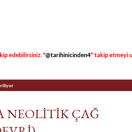
p edebilirsiniz. "
@tarihinicinden4
" takip etmeyi 
riliyor
 NEOLİTİK ÇAĞ
DEVRİ)