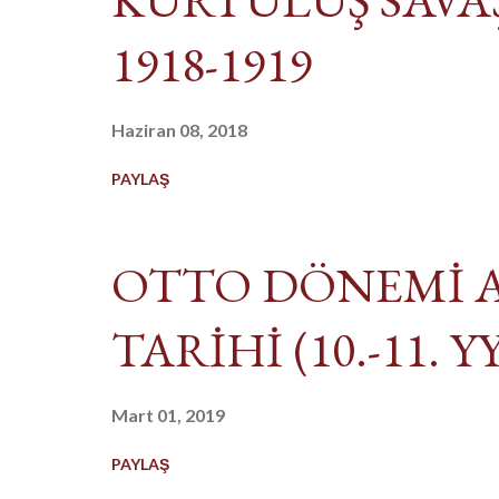
bağımsızlık mücadelesi konusun
1918-1919
kararlarla yeniden vurgulandı. "
parçalanamaz." " Manda ve Hima
Haziran 08, 2018
sonra Mustafa Kemal Paşa'nın b
İstanbul Hükümeti kongrenin g
PAYLAŞ
OTTO DÖNEMİ 
TARİHİ (10.-11. YY
Mart 01, 2019
PAYLAŞ