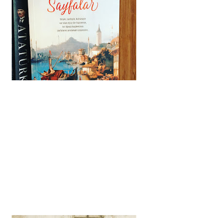
1
1
1
1
1
2
3
2
3
1
1