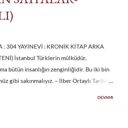
I)
A : 304 YAYINEVİ : KRONİK KİTAP ARKA
Nİ) İstanbul Türklerin mülküdür,
ama bütün insanlığın zenginliğidir. Bu iki bin
z gibi sakınmalıyız. – İlber Ortaylı Tarihte
ıştır. Âsitâne, Deraliyye, Dârü’l-hilâfeti’l-
DEVAMI
aâdet, İslambol… İstanbul, “stinpolis/şehre
zyıldan beri şehre gelen seyyahlar onun
ezler; Byzantion, Nea Roma gibi… Slavlar,