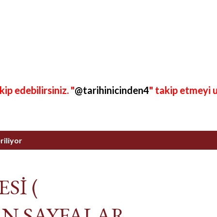
p edebilirsiniz. "
@tarihinicinden4
" takip etmeyi 
riliyor
Sİ (
N SAYFALAR-