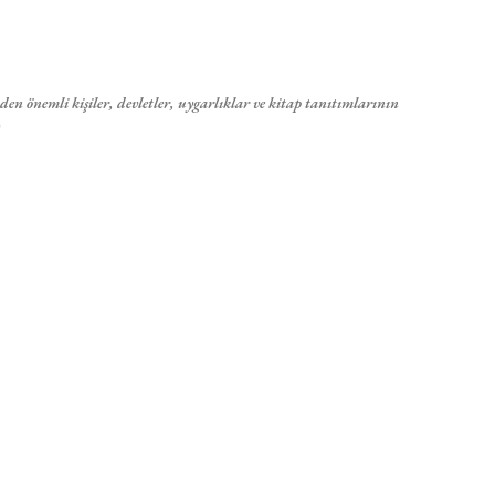
Ana içeriğe atla
en önemli kişiler, devletler, uygarlıklar ve kitap tanıtımlarının