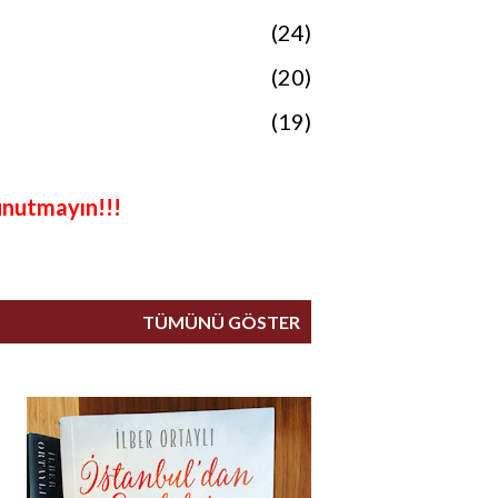
24
20
19
18
unutmayın!!!
19
15
TÜMÜNÜ GÖSTER
11
10
4
1