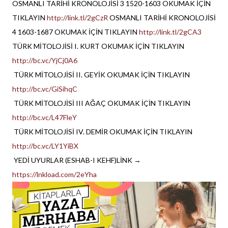
OSMANLI TARİHİ KRONOLOJİSİ 3 1520-1603 OKUMAK İÇİN
TIKLAYIN
http://link.tl/2gCzR
OSMANLI TARİHİ KRONOLOJİSİ
4 1603-1687 OKUMAK İÇİN TIKLAYIN
http://link.tl/2gCA3
TÜRK MİTOLOJİSİ I. KURT OKUMAK İÇİN TIKLAYIN
http://bc.vc/YjCj0A6
TÜRK MİTOLOJİSİ II. GEYİK OKUMAK İÇİN TIKLAYIN
http://bc.vc/GiSihqC
TÜRK MİTOLOJİSİ III AĞAÇ OKUMAK İÇİN TIKLAYIN
http://bc.vc/L47FleY
TÜRK MİTOLOJİSİ IV. DEMİR OKUMAK İÇİN TIKLAYIN
http://bc.vc/LY1YiBX
YEDİ UYURLAR (ESHAB-I KEHF)LİNK →
https://lnkload.com/2eYha