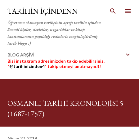
Ana içeriğe atla
TARİHİN İÇİNDENN
Öğretmen olamayan tarihçinin açtığı tarihin içinden
önemli kişiler, devletler, uygarlıklar ve kitap
tanıtımlarının yapıldığı resimlerle zenginleştirilmiş
tarih blogu :)
BLOG ARŞİVİ
Bizi instagram adresimizden takip edebilirsiniz.
"
@tarihinicinden4
" takip etmeyi unutmayın!!!
OSMANLI TARİHİ KRONOLOJİSİ 5
(1687-1757)
Nisan 27, 2019