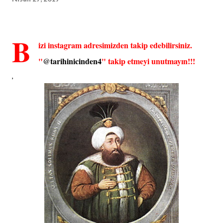
B
izi instagram adresimizden takip edebilirsiniz.
"
@tarihinicinden4
" takip etmeyi unutmayın!!!
,