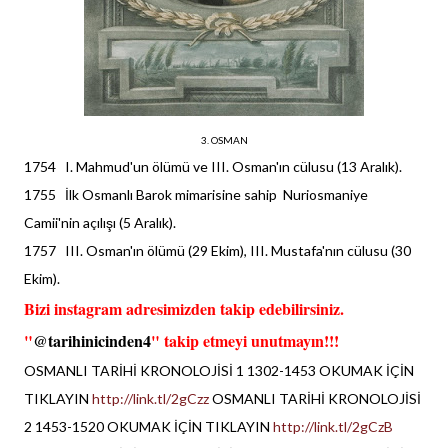
3. OSMAN
1754 I. Mahmud'un ölümü ve III. Osman'ın cülusu (13 Aralık).
1755 İlk Osmanlı Barok mimarisine sahip Nuriosmaniye
Camii'nin açılışı (5 Aralık).
1757 III. Osman'ın ölümü (29 Ekim), III. Mustafa'nın cülusu (30
Ekim).
Bizi instagram adresimizden takip edebilirsiniz.
"
@tarihinicinden4
" takip etmeyi unutmayın!!!
OSMANLI TARİHİ KRONOLOJİSİ 1 1302-1453 OKUMAK İÇİN
TIKLAYIN
http://link.tl/2gCzz
OSMANLI TARİHİ KRONOLOJİSİ
2 1453-1520 OKUMAK İÇİN TIKLAYIN
http://link.tl/2gCzB