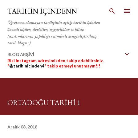
Ana içeriğe atla
TARİHİN İÇİNDENN
Öğretmen olamayan tarihçinin açtığı tarihin içinden
önemli kişiler, devletler, uygarlıklar ve kitap
tanıtımlarının yapıldığı resimlerle zenginleştirilmiş
tarih blogu :)
BLOG ARŞİVİ
Bizi instagram adresimizden takip edebilirsiniz.
"
@tarihinicinden4
" takip etmeyi unutmayın!!!
ORTADOĞU TARİHİ 1
Aralık 08, 2018