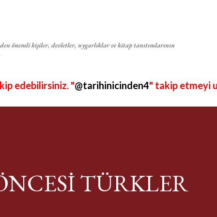
Ana içeriğe atla
en önemli kişiler, devletler, uygarlıklar ve kitap tanıtımlarının
p edebilirsiniz. "
@tarihinicinden4
" takip etmeyi 
 ÖNCESİ TÜRKLER