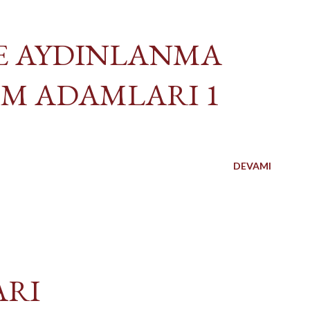
E AYDINLANMA
İM ADAMLARI 1
DEVAMI
ARI