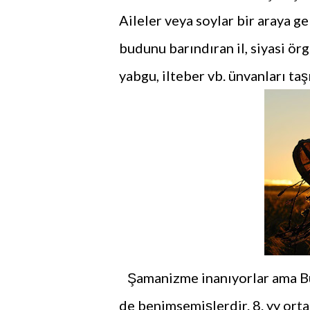
Aileler veya soylar bir araya 
budunu barındıran il, siyasi ö
yabgu, ilteber vb. ünvanları ta
Şamanizme inanıyorlar ama Budi
de benimsemişlerdir. 8. yy orta