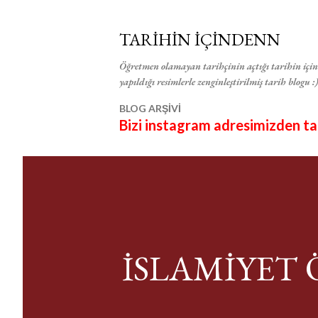
TARİHİN İÇİNDENN
Öğretmen olamayan tarihçinin açtığı tarihin içind
yapıldığı resimlerle zenginleştirilmiş tarih blogu :)
BLOG ARŞİVİ
Bizi instagram adresimizden taki
İSLAMİYET