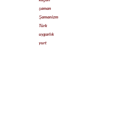
şaman
Şamanizm
Türk
uygarlık
yurt