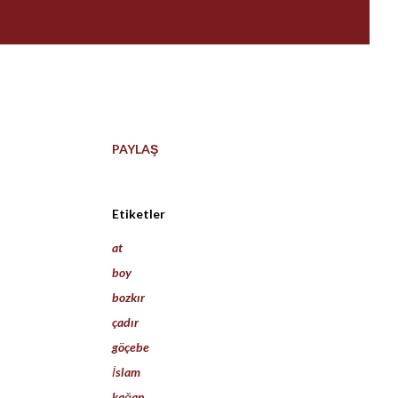
PAYLAŞ
Etiketler
at
boy
bozkır
çadır
göçebe
İslam
kağan