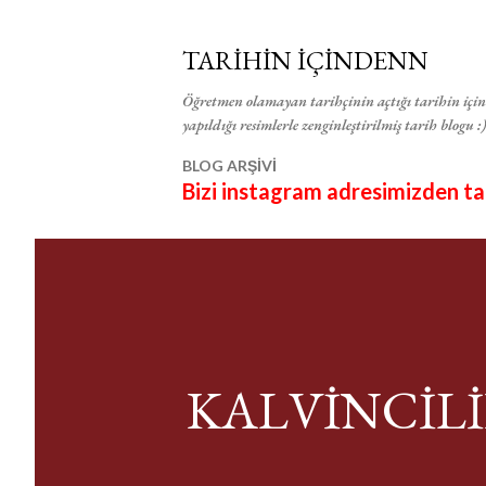
TARİHİN İÇİNDENN
Öğretmen olamayan tarihçinin açtığı tarihin içind
yapıldığı resimlerle zenginleştirilmiş tarih blogu :)
BLOG ARŞİVİ
Bizi instagram adresimizden taki
KALVİNCİL