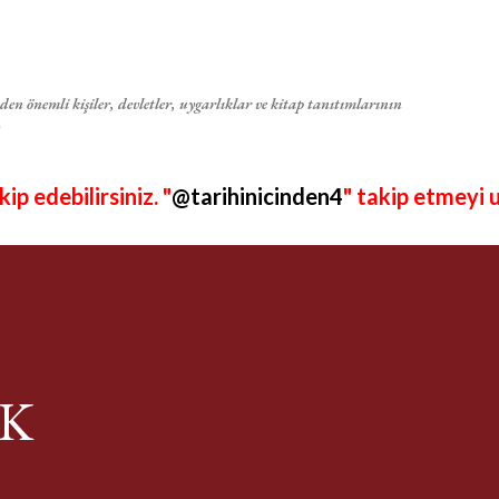
Ana içeriğe atla
en önemli kişiler, devletler, uygarlıklar ve kitap tanıtımlarının
p edebilirsiniz. "
@tarihinicinden4
" takip etmeyi 
İK