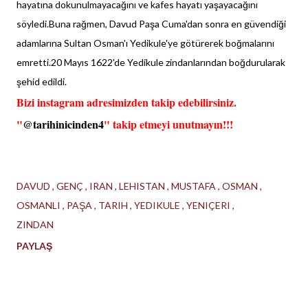
hayatına dokunulmayacağını ve kafes hayatı yaşayacağını
söyledi.Buna rağmen, Davud Paşa Cuma'dan sonra en güvendiği
adamlarına Sultan Osman'ı Yedikule'ye götürerek boğmalarını
emretti.20 Mayıs 1622'de Yedikule zindanlarından boğdurularak
şehid edildi.
Bizi instagram adresimizden takip edebilirsiniz.
"
@tarihinicinden4
" takip etmeyi unutmayın!!!
DAVUD
GENÇ
IRAN
LEHISTAN
MUSTAFA
OSMAN
OSMANLI
PAŞA
TARIH
YEDIKULE
YENIÇERI
ZINDAN
PAYLAŞ