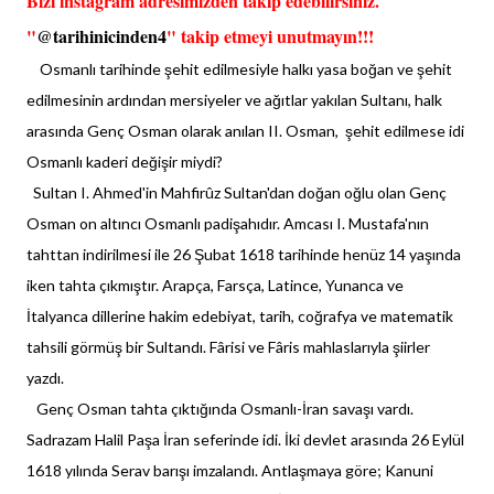
Bizi instagram adresimizden takip edebilirsiniz.
"
@tarihinicinden4
" takip etmeyi unutmayın!!!
Osmanlı tarihinde şehit edilmesiyle halkı yasa boğan ve şehit
edilmesinin ardından mersiyeler ve ağıtlar yakılan Sultanı, halk
arasında Genç Osman olarak anılan II. Osman, şehit edilmese idi
Osmanlı kaderi değişir miydi?
Sultan I. Ahmed'in Mahfirûz Sultan'dan doğan oğlu olan Genç
Osman on altıncı Osmanlı padişahıdır. Amcası I. Mustafa'nın
tahttan indirilmesi ile 26 Şubat 1618 tarihinde henüz 14 yaşında
iken tahta çıkmıştır. Arapça, Farsça, Latince, Yunanca ve
İtalyanca dillerine hakim edebiyat, tarih, coğrafya ve matematik
tahsili görmüş bir Sultandı. Fârisi ve Fâris mahlaslarıyla şiirler
yazdı.
Genç Osman tahta çıktığında Osmanlı-İran savaşı vardı.
Sadrazam Halil Paşa İran seferinde idi. İki devlet arasında 26 Eylül
1618 yılında Serav barışı imzalandı. Antlaşmaya göre; Kanuni