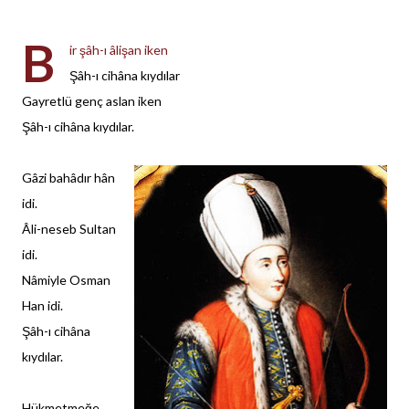
B
ir şâh-ı âlişan iken
Şâh-ı cihâna kıydılar
Gayretlü genç aslan iken
Şâh-ı cihâna kıydılar.
Gâzi bahâdır hân
idi.
Âli-neseb Sultan
idi.
Nâmiyle Osman
Han idi.
Şâh-ı cihâna
kıydılar.
Hükmetmeğe