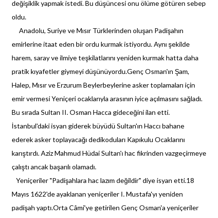
değişiklik yapmak istedi. Bu düşüncesi onu ölüme götüren sebep
oldu.
Anadolu, Suriye ve Mısır Türklerinden oluşan Padişahın
emirlerine itaat eden bir ordu kurmak istiyordu. Aynı şekilde
harem, saray ve ilmiye teşkilatlarını yeniden kurmak hatta daha
pratik kıyafetler giymeyi düşünüyordu.Genç Osman'ın Şam,
Halep, Mısır ve Erzurum Beylerbeylerine asker toplamaları için
emir vermesi Yeniçeri ocaklarıyla arasının iyice açılmasını sağladı.
Bu sırada Sultan II. Osman Hacca gideceğini ilan etti.
İstanbul'daki isyan giderek büyüdü Sultan'ın Haccı bahane
ederek asker toplayacağı dedikoduları Kapıkulu Ocaklarını
karıştırdı. Aziz Mahmud Hüdai Sultan'ı hac fikrinden vazgeçirmeye
çalıştı ancak başarılı olamadı.
Yeniçeriler "Padişahlara hac lazım değildir" diye isyan etti.18
Mayıs 1622'de ayaklanan yeniçeriler I. Mustafa'yı yeniden
padişah yaptı.Orta Câmi'ye getirilen Genç Osman'a yeniçeriler