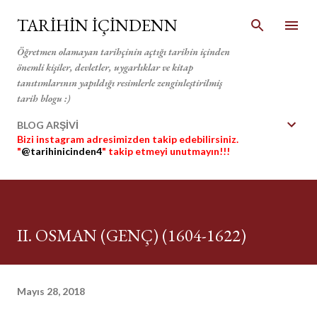
Ana içeriğe atla
TARİHİN İÇİNDENN
Öğretmen olamayan tarihçinin açtığı tarihin içinden
önemli kişiler, devletler, uygarlıklar ve kitap
tanıtımlarının yapıldığı resimlerle zenginleştirilmiş
tarih blogu :)
BLOG ARŞİVİ
Bizi instagram adresimizden takip edebilirsiniz.
"
@tarihinicinden4
" takip etmeyi unutmayın!!!
II. OSMAN (GENÇ) (1604-1622)
Mayıs 28, 2018