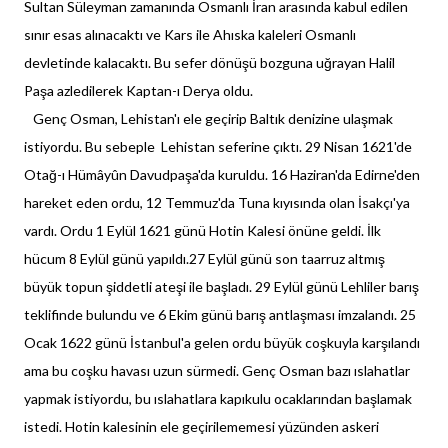
Sultan Süleyman zamanında Osmanlı İran arasında kabul edilen
sınır esas alınacaktı ve Kars ile Ahıska kaleleri Osmanlı
devletinde kalacaktı. Bu sefer dönüşü bozguna uğrayan Halil
Paşa azledilerek Kaptan-ı Derya oldu.
Genç Osman, Lehistan'ı ele geçirip Baltık denizine ulaşmak
istiyordu. Bu sebeple Lehistan seferine çıktı. 29 Nisan 1621'de
Otağ-ı Hümâyûn Davudpaşa'da kuruldu. 16 Haziran'da Edirne'den
hareket eden ordu, 12 Temmuz'da Tuna kıyısında olan İsakçı'ya
vardı. Ordu 1 Eylül 1621 günü Hotin Kalesi önüne geldi. İlk
hücum 8 Eylül günü yapıldı.27 Eylül günü son taarruz altmış
büyük topun şiddetli ateşi ile başladı. 29 Eylül günü Lehliler barış
teklifinde bulundu ve 6 Ekim günü barış antlaşması imzalandı. 25
Ocak 1622 günü İstanbul'a gelen ordu büyük coşkuyla karşılandı
ama bu coşku havası uzun sürmedi. Genç Osman bazı ıslahatlar
yapmak istiyordu, bu ıslahatlara kapıkulu ocaklarından başlamak
istedi. Hotin kalesinin ele geçirilememesi yüzünden askeri