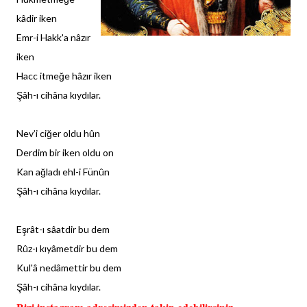
kâdir iken
Emr-i Hakk'a nâzır
iken
Hacc itmeğe hâzır iken
Şâh-ı cihâna kıydılar.
Nev’i ciğer oldu hûn
Derdim bir iken oldu on
Kan ağladı ehl-i Fünûn
Şâh-ı cihâna kıydılar.
Eşrât-ı sâatdir bu dem
Rûz-ı kıyâmetdir bu dem
Kul'â nedâmettir bu dem
Şâh-ı cihâna kıydılar.